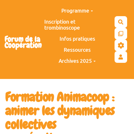
Aller au contenu principal
Programme
Inscription et
Rech
trombinoscope
Forum de la
Infos pratiques
Coopération
Ressources
Archives 2025
Formation Animacoop :
animer les dynamiques
collectives