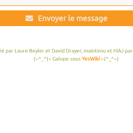
Envoyer le message
réé par Laure Beyler et David Drayer, maintenu et MAJ par
(>^_^)> Galope sous
YesWiki
<(^_^<)