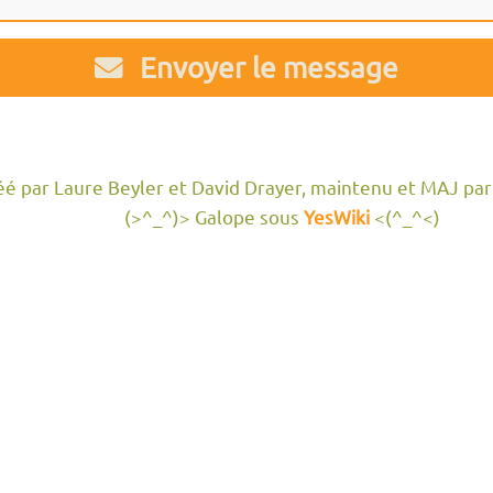
Envoyer le message
réé par Laure Beyler et David Drayer, maintenu et MAJ par
(>^_^)> Galope sous
YesWiki
<(^_^<)