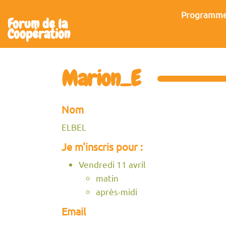
Aller au contenu principal
Programm
Forum de la
Coopération
Marion_E
Nom
ELBEL
Je m'inscris pour :
Vendredi 11 avril
matin
après-midi
Email