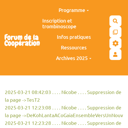
Aller au contenu principal
Programme
Inscription et
Rech
trombinoscope
Forum de la
Infos pratiques
Coopération
Ressources
Archives 2025
2025-03-21 08:42:03 . . . . Nicobe . . . . Suppression de
la page ->TesT2
2025-03-21 12:23:08 . . . . Nicobe . . . . Suppression de
la page ->DeKohLantaACoGaiaEnsembleVersUnNouv
2025-03-21 12:23:28 . . . . Nicobe . . . . Suppression de