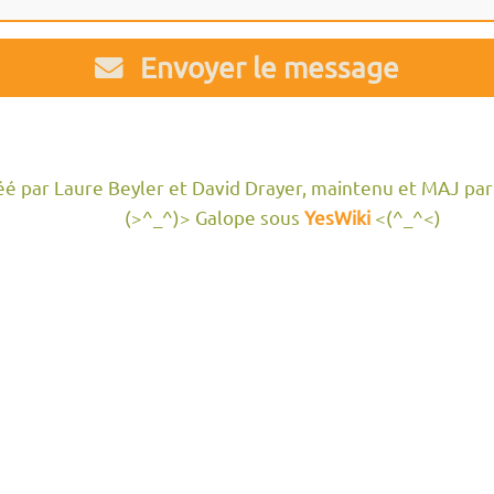
Envoyer le message
réé par Laure Beyler et David Drayer, maintenu et MAJ par
(>^_^)> Galope sous
YesWiki
<(^_^<)