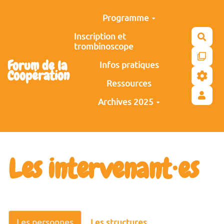
Aller au contenu principal
Programme
Inscription et
Rech
trombinoscope
Forum de la
Infos pratiques
Coopération
Ressources
Archives 2025
Les intervenant⸱es
Les personnes
Les structures