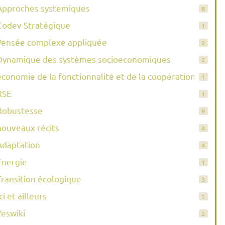
Approches systemiques
8
Codev Stratégique
1
Pensée complexe appliquée
2
Dynamique des systèmes socioeconomiques
2
économie de la fonctionnalité et de la coopération
1
RSE
1
Robustesse
9
nouveaux récits
4
Adaptation
4
Energie
1
Transition écologique
3
ci et ailleurs
1
Yeswiki
2