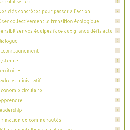
Sensibilisation
1
Des clés concrètes pour passer à l’action
2
Oser collectivement la transition écologique
2
Sensibiliser vos équipes face aux grands défis actuels
2
dialogue
2
accompagnement
4
systémie
1
territoires
1
cadre administratif
1
Economie circulaire
1
Apprendre
1
leadership
1
animation de communautés
1
débats en intelligence collective
2