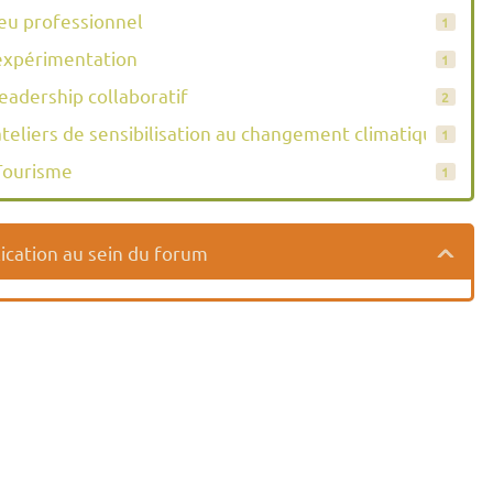
jeu professionnel
1
expérimentation
1
leadership collaboratif
2
ateliers de sensibilisation au changement climatique
1
Tourisme
1
ication au sein du forum