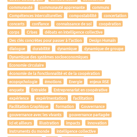
communauté
communauté apprenante
communs
Compétences interculturelles
compostabilité
concertation
concerts
confiance
connaissance de soi
coopération
corps
Crises
débats en intelligence collective
Des clés concrètes pour passer à l’action
Design Humain
dialogue
durabilité
dynamique
dynamique de groupe
Dynamique des systèmes socioeconomiques
Economie circulaire
économie de la fonctionnalité et de la coopération
ecopsychologie
émotions
Energie
enjeux RSE
enquete
Entraide
Entreprenariat en coopérative
expérience
expérimentation
facilitation
Facilitation Graphique
formation
Gouvernance
gouvernance avec les vivants
gouvernance partagée
Ici et ailleurs
illustration
impacts
innovation
instruments du monde
intelligence collective