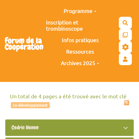
Aller au contenu principal
Programme
Inscription et
Rech
trombinoscope
Forum de la
Infos pratiques
Coopération
Ressources
Archives 2025
Un total de 4 pages a été trouvé avec le mot clé
.
co-développement
Cedric Henon