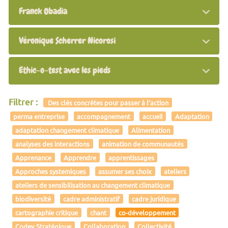
Franck Obadia
Véronique Scherrer Nicorosi
Ethic-o-test avec les pieds
Filtrer :
Des clés concrètes pour passer à l’action
perma entreprise
accompagnement
accueil
Adaptation
adaptation changement climatique
Alimentation
analyses des interactions
animation de communautés
Apprenance
Apprendre
apprentissages
Approches systemiques
assumer ses choix
ateliers
ateliers de sensibilisation au changement climatique
biodiversité
cadre administratif
cadre juridique
cartographie critique
chant
co-développement
Codev Stratégique
Collaboration
Collectivité