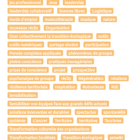
jeu professionnel
Jeux
leadership
leadership collaboratif
licences libres
Logistique
mode d’emploi
musicothérapie
musique
nature
nouveaux récits
Organisation
Oser collectivement la transition écologique
outils
outils numériques
partage sincère
participation
Pensée complexe appliquée
phénomènes de groupe
pleine conscience
pratiques managériales
prises de conscience
projet
prospective
psychanalyse de groupe
récits
Régénération
relations
résilience territoriale
respiration
Robustesse
RSE
Sensibilisation
Sensibiliser vos équipes face aux grands défis actuels
solutions innovantes et durables
spectacles
spontanéité
systémie
s'ancrer
Territoire
territoires
Tourisme
Transformation culturelle des organisations
Transformation Sociétale
Transition écologique
yeswiki