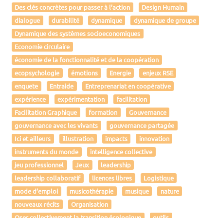
Des clés concrètes pour passer à l’action
Design Humain
dialogue
durabilité
dynamique
dynamique de groupe
Dynamique des systèmes socioeconomiques
Economie circulaire
économie de la fonctionnalité et de la coopération
ecopsychologie
émotions
Energie
enjeux RSE
enquete
Entraide
Entreprenariat en coopérative
expérience
expérimentation
facilitation
Facilitation Graphique
formation
Gouvernance
gouvernance avec les vivants
gouvernance partagée
Ici et ailleurs
illustration
impacts
innovation
instruments du monde
intelligence collective
jeu professionnel
Jeux
leadership
leadership collaboratif
licences libres
Logistique
mode d’emploi
musicothérapie
musique
nature
nouveaux récits
Organisation
Oser collectivement la transition écologique
outils