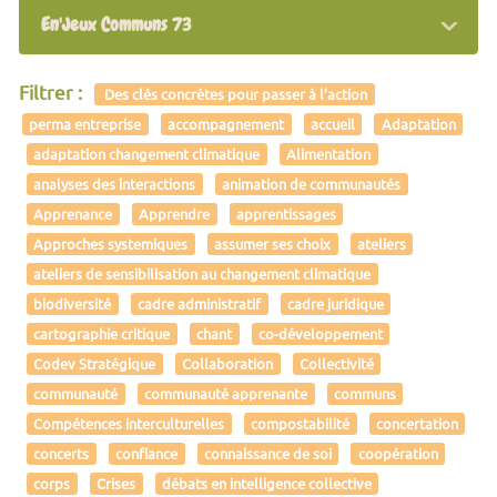
En'Jeux Communs 73
Filtrer :
Des clés concrètes pour passer à l’action
perma entreprise
accompagnement
accueil
Adaptation
adaptation changement climatique
Alimentation
analyses des interactions
animation de communautés
Apprenance
Apprendre
apprentissages
Approches systemiques
assumer ses choix
ateliers
ateliers de sensibilisation au changement climatique
biodiversité
cadre administratif
cadre juridique
cartographie critique
chant
co-développement
Codev Stratégique
Collaboration
Collectivité
communauté
communauté apprenante
communs
Compétences interculturelles
compostabilité
concertation
concerts
confiance
connaissance de soi
coopération
corps
Crises
débats en intelligence collective