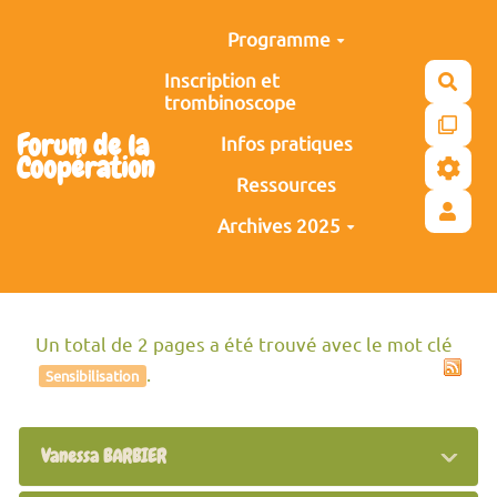
Aller au contenu principal
Programme
Inscription et
Rech
trombinoscope
Forum de la
Infos pratiques
Coopération
Ressources
Archives 2025
Un total de 2 pages a été trouvé avec le mot clé
.
Sensibilisation
Vanessa BARBIER