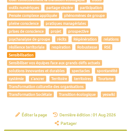
outils numériques
partage sincère
participation
Pensée complexe appliquée
phénomènes de groupe
pleine conscience
pratiques managériales
prises de conscience
projet
prospective
psychanalyse de groupe
récits
Régénération
relations
résilience territoriale
respiration
Robustesse
RSE
Sensibilisation
Sensibiliser vos équipes face aux grands défis actuels
solutions innovantes et durables
spectacles
spontanéité
systémie
s'ancrer
Territoire
territoires
Tourisme
Transformation culturelle des organisations
Transformation Sociétale
Transition écologique
yeswiki
Éditer la page
Dernière édition : 01 Aug 2026
Partager