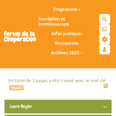
Aller au contenu principal
Programme
Inscription et
Rech
trombinoscope
Forum de la
Infos pratiques
Coopération
Ressources
Archives 2025
Un total de 3 pages a été trouvé avec le mot clé
.
Yeswiki
Laure Beyler