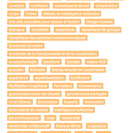
concerts
confiance
connaissance de soi
coopération
corps
Crises
débats en intelligence collective
Des clés concrètes pour passer à l’action
Design Humain
dialogue
durabilité
dynamique
dynamique de groupe
Dynamique des systèmes socioeconomiques
Economie circulaire
économie de la fonctionnalité et de la coopération
ecopsychologie
émotions
Energie
enjeux RSE
enquete
Entraide
Entreprenariat en coopérative
expérience
expérimentation
facilitation
Facilitation Graphique
formation
Gouvernance
gouvernance avec les vivants
gouvernance partagée
Ici et ailleurs
illustration
impacts
innovation
instruments du monde
intelligence collective
jeu professionnel
Jeux
leadership
leadership collaboratif
licences libres
Logistique