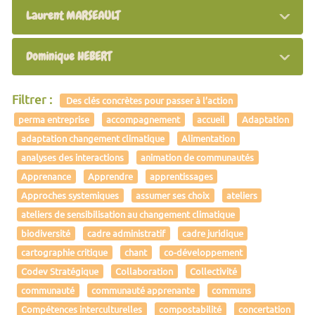
Laurent MARSEAULT
Dominique HEBERT
Filtrer :
Des clés concrètes pour passer à l’action
perma entreprise
accompagnement
accueil
Adaptation
adaptation changement climatique
Alimentation
analyses des interactions
animation de communautés
Apprenance
Apprendre
apprentissages
Approches systemiques
assumer ses choix
ateliers
ateliers de sensibilisation au changement climatique
biodiversité
cadre administratif
cadre juridique
cartographie critique
chant
co-développement
Codev Stratégique
Collaboration
Collectivité
communauté
communauté apprenante
communs
Compétences interculturelles
compostabilité
concertation