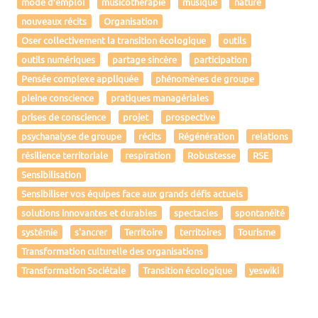
mode d’emploi
musicothérapie
musique
nature
nouveaux récits
Organisation
Oser collectivement la transition écologique
outils
outils numériques
partage sincère
participation
Pensée complexe appliquée
phénomènes de groupe
pleine conscience
pratiques managériales
prises de conscience
projet
prospective
psychanalyse de groupe
récits
Régénération
relations
résilience territoriale
respiration
Robustesse
RSE
Sensibilisation
Sensibiliser vos équipes face aux grands défis actuels
solutions innovantes et durables
spectacles
spontanéité
systémie
s'ancrer
Territoire
territoires
Tourisme
Transformation culturelle des organisations
Transformation Sociétale
Transition écologique
yeswiki