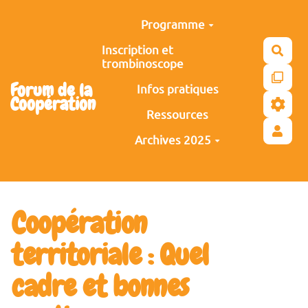
Aller au contenu principal
Programme
Inscription et
Rech
trombinoscope
Forum de la
Infos pratiques
Coopération
Ressources
Archives 2025
Coopération
territoriale : Quel
cadre et bonnes