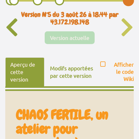
Version N°5 du 3 août 26 à 18:44 par
43.172.198.148
Version actuelle
Aperçu de
Afficher
Modifs apportées
le code
cette
par cette version
Wiki
version
CHAOS FERTILE, un
atelier pour