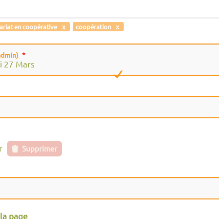
ariat en coopérative
coopération
 admin)
i 27 Mars
r
Supprimer
 la page