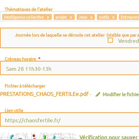
François Schmitt
Thématiques de l'atelier
Frédérique Assal
intelligence collective
projet
Jeux
outils
Entrepren
Gatien Bataille
Geneviève Cyvoct
Journée lors de laquelle se déroule cet atelier (visible que par
Vendred
Hugo PAUL
Héloïse de Bokay
Créneau horaire
Isabelle CLOUET
Jean Louis Hofbauer
Jean-Michel Cornu
Fichier à télécharger
Jeff des écolohumanistes
PRESTATIONS_CHAOS_FERTILEe.pdf
-
Modifier le fichie
Jimy Berçon
Julie Delmas Orgelet
Lien utile
Julien Niord
Laetitia Meignan
Laure ANCEL
Vérification pour sauver