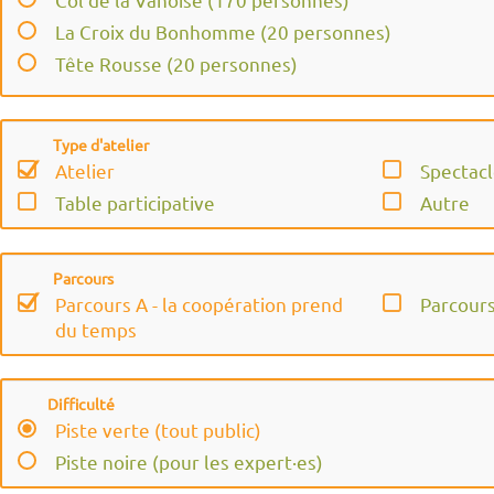
Caroline Fusil
La Croix du Bonhomme (20 personnes)
Cedric Henon
Tête Rousse (20 personnes)
Chloé Guy
Le Glacier Blanc (40 personnes)
Chloé TEMPLIER
Peclet Polset (26 personnes)
Constance BINARD
Type d'atelier
Les Ecrins (26 personnes)
Constance Freté
Atelier
Spectacl
Les Drayères (26 personnes)
David Dräyer
Table participative
Autre
L'Etendard (40 personnes)
Dominique HEBERT
Le Viso (18 personnes)
Elsa Baldan
Parcours
Ambin (10 personnes)
Elsa Brindazur
Parcours A - la coopération prend
Parcours
Extérieur (Chapiteau)
du temps
Emilie ANGELIN
Emmanuel GROSSETETE
Eric Favre
Difficulté
Estelle Philippe
Piste verte (tout public)
Florent Gaudin
Piste noire (pour les expert·es)
Franck Obadia