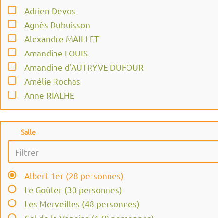
Adrien Devos
Agnès Dubuisson
Alexandre MAILLET
Amandine LOUIS
Amandine d'AUTRYVE DUFOUR
Amélie Rochas
Anne RIALHE
Anne-Laure BÔ
Anne-Lise Franquemagne
Salle
Audrey ARNAUD
Aurore Bui
Betty SCHADT MINELLI
Albert 1er (28 personnes)
CLARA FRANCO
Le Goûter (30 personnes)
Camille le Chatelier
Les Merveilles (48 personnes)
Camille Mauguier
Col de la Vanoise (170 personnes)