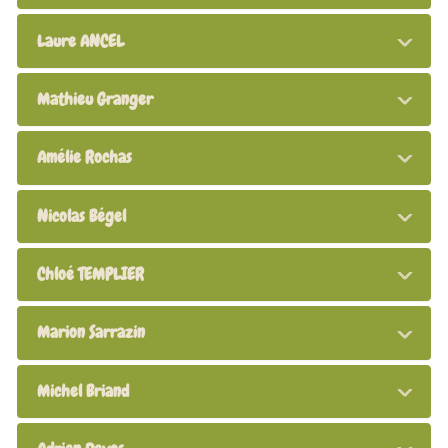
Laure ANCEL
Mathieu Granger
Amélie Rochas
Nicolas Bégel
Chloé TEMPLIER
Marion Sarrazin
Michel Briand