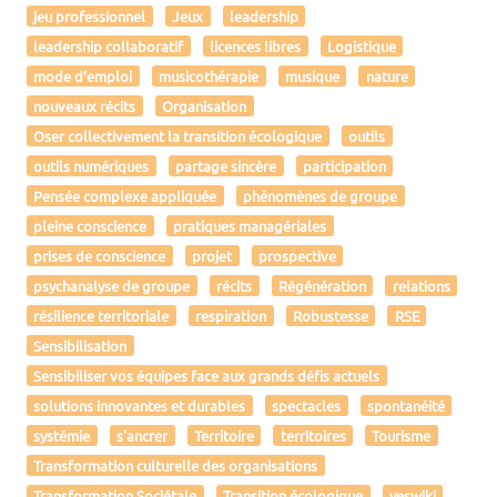
jeu professionnel
Jeux
leadership
leadership collaboratif
licences libres
Logistique
mode d’emploi
musicothérapie
musique
nature
nouveaux récits
Organisation
Oser collectivement la transition écologique
outils
outils numériques
partage sincère
participation
Pensée complexe appliquée
phénomènes de groupe
pleine conscience
pratiques managériales
prises de conscience
projet
prospective
psychanalyse de groupe
récits
Régénération
relations
résilience territoriale
respiration
Robustesse
RSE
Sensibilisation
Sensibiliser vos équipes face aux grands défis actuels
solutions innovantes et durables
spectacles
spontanéité
systémie
s'ancrer
Territoire
territoires
Tourisme
Transformation culturelle des organisations
Transformation Sociétale
Transition écologique
yeswiki