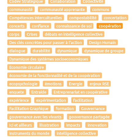
Codev Stratégique
Collaboration
Collectivité
communauté
communauté apprenante
communs
Compétences interculturelles
compostabilité
concertation
concerts
confiance
connaissance de soi
coopération
corps
Crises
débats en intelligence collective
Des clés concrètes pour passer à l’action
Design Humain
dialogue
durabilité
dynamique
dynamique de groupe
Dynamique des systèmes socioeconomiques
Economie circulaire
économie de la fonctionnalité et de la coopération
ecopsychologie
émotions
Energie
enjeux RSE
enquete
Entraide
Entreprenariat en coopérative
expérience
expérimentation
facilitation
Facilitation Graphique
formation
Gouvernance
gouvernance avec les vivants
gouvernance partagée
Ici et ailleurs
illustration
impacts
innovation
instruments du monde
intelligence collective