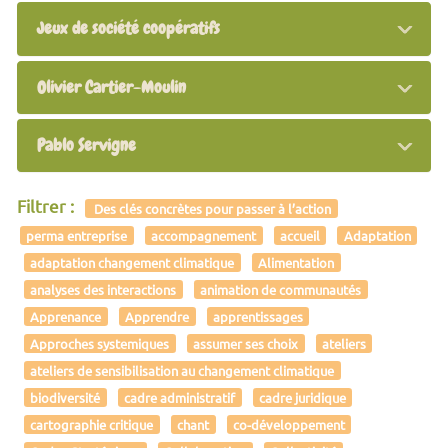
Jeux de société coopératifs
Olivier Cartier-Moulin
Pablo Servigne
Filtrer :
Des clés concrètes pour passer à l’action
perma entreprise
accompagnement
accueil
Adaptation
adaptation changement climatique
Alimentation
analyses des interactions
animation de communautés
Apprenance
Apprendre
apprentissages
Approches systemiques
assumer ses choix
ateliers
ateliers de sensibilisation au changement climatique
biodiversité
cadre administratif
cadre juridique
cartographie critique
chant
co-développement