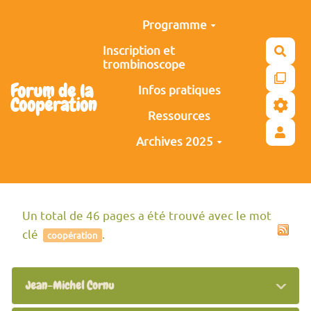
Aller au contenu principal
Programme
Inscription et
Rech
trombinoscope
Forum de la
Infos pratiques
Coopération
Ressources
Archives 2025
Un total de 46 pages a été trouvé avec le mot
clé
.
coopération
Jean-Michel Cornu