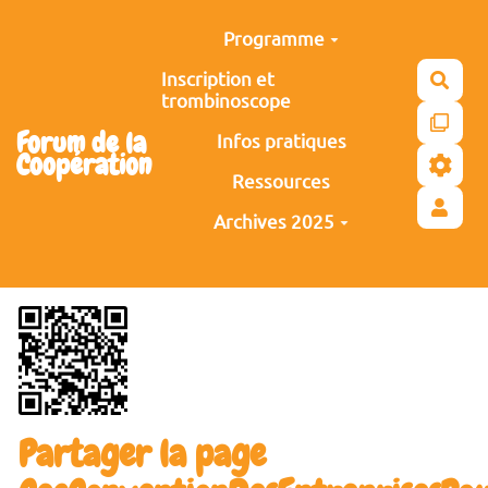
Aller au contenu principal
Programme
Inscription et
Rech
trombinoscope
Forum de la
Infos pratiques
Coopération
Ressources
Archives 2025
Partager la page