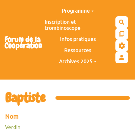
Aller au contenu principal
Programme
Inscription et
Rech
trombinoscope
Forum de la
Infos pratiques
Coopération
Ressources
Archives 2025
Baptiste
Nom
Verdin