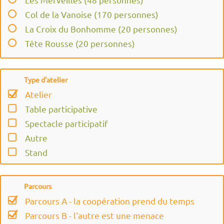
Camille Mauguier
Col de la Vanoise (170 personnes)
Caroline Fusil
La Croix du Bonhomme (20 personnes)
Cedric Henon
Tête Rousse (20 personnes)
Chloé Guy
Le Glacier Blanc (40 personnes)
Chloé TEMPLIER
Peclet Polset (26 personnes)
Constance BINARD
Type d'atelier
Les Ecrins (26 personnes)
Constance Freté
Atelier
Les Drayères (26 personnes)
David Dräyer
Table participative
L'Etendard (40 personnes)
Dominique HEBERT
Spectacle participatif
Le Viso (18 personnes)
Elsa Baldan
Autre
Ambin (10 personnes)
Elsa Brindazur
Stand
Extérieur (Chapiteau)
Emilie ANGELIN
Emmanuel GROSSETETE
Parcours
Eric Favre
Parcours A - la coopération prend du temps
Estelle Philippe
Parcours B - l'autre est une menace
Florent Gaudin