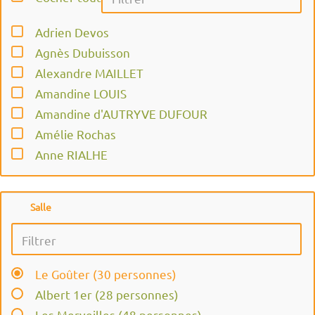
Adrien Devos
Agnès Dubuisson
Alexandre MAILLET
Amandine LOUIS
Amandine d'AUTRYVE DUFOUR
Amélie Rochas
Anne RIALHE
Anne-Laure BÔ
Anne-Lise Franquemagne
Salle
Audrey ARNAUD
Aurore Bui
Betty SCHADT MINELLI
Le Goûter (30 personnes)
CLARA FRANCO
Albert 1er (28 personnes)
Camille le Chatelier
Les Merveilles (48 personnes)