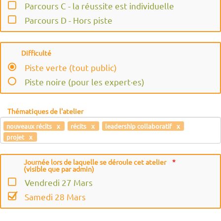
Parcours C - la réussite est individuelle
Franck Obadia
Parcours D - Hors piste
François Schmitt
Frédérique Assal
Gatien Bataille
Difficulté
Geneviève Cyvoct
Piste verte (tout public)
Hugo PAUL
Piste noire (pour les expert·es)
Héloïse de Bokay
Isabelle CLOUET
Thématiques de l'atelier
Jean Louis Hofbauer
nouveaux récits
récits
leadership collaboratif
projet
Jean-Michel Cornu
Jeff des écolohumanistes
Journée lors de laquelle se déroule cet atelier
Jimy Berçon
(visible que par admin)
Julie Delmas Orgelet
Vendredi 27 Mars
Julien Niord
Samedi 28 Mars
Laetitia Meignan