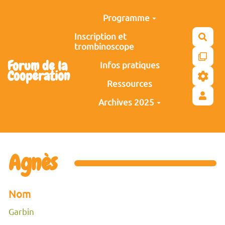
Aller au contenu principal
Programme
Inscription et
Rech
trombinoscope
Forum de la
Infos pratiques
Coopération
Ressources
Archives 2025
Agnès
Nom
Garbin