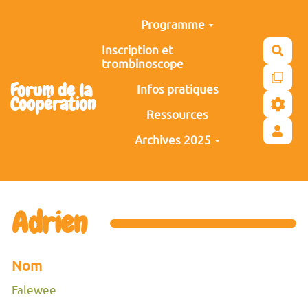
Aller au contenu principal
Programme
Inscription et
Rech
trombinoscope
Forum de la
Infos pratiques
Coopération
Ressources
Archives 2025
Adrien
Nom
Falewee